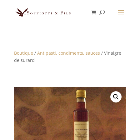
Boutique
/
Antipasti, condiments, sauces
/ Vinaigre
de surard