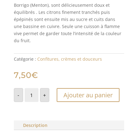
Borrigo (Menton), sont délicieusement doux et
équilibrés . Les citrons finement tranchés puis
épépinés sont ensuite mis au sucre et cuits dans
une bassine en cuivre. Seule une cuisson à flamme
vive permet de garder toute l’intensité de la couleur
du fruit.
Catégorie :
Confitures, crèmes et douceurs
7,50
€
quantité
Ajouter au panier
de
-
+
Confiture
de
citron
biologique
Description